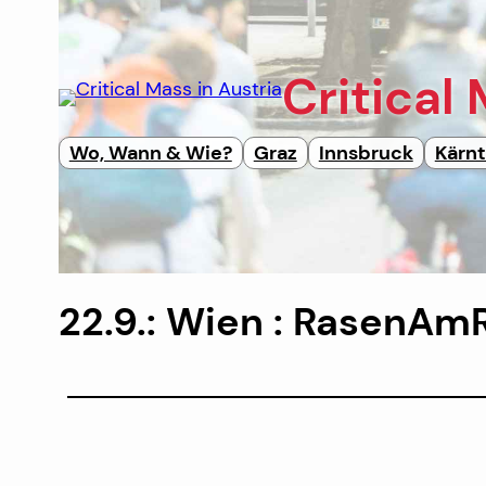
Direkt
zum
Inhalt
Critical
wechseln
Wo, Wann & Wie?
Graz
Innsbruck
Kärn
22.9.: Wien : RasenAmR